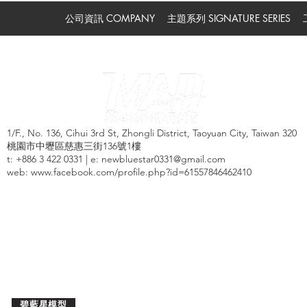
公司資訊 COMPANY
主題系列 SIGNATURE SERIES
1/F., No. 136, Cihui 3rd St, Zhongli District, Taoyuan City, Taiwan 320
桃園市中壢區慈惠三街136號1樓
t: +886 3 422 0331 | e:
newbluestar0331@gmail.com
web:
www.facebook.com/profile.php?id=61557846462410
TAIWAN 台灣
碧藍星模型