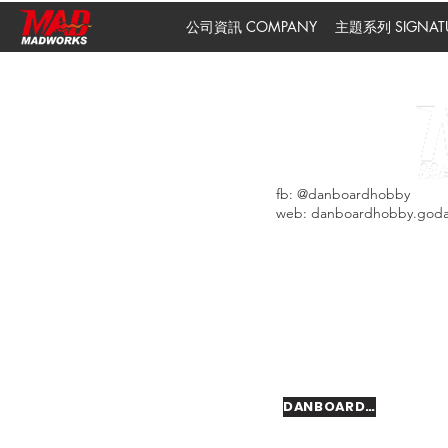
公司資訊 COMPANY
主題系列 SIGNATUR
fb: @danboardhobby
web: danboardhobby.goda
AUS
DANBOARD HOBBY (Aut