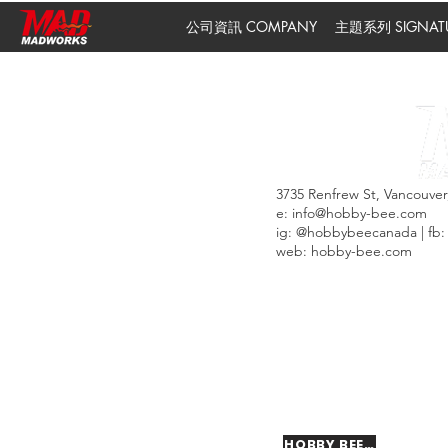
公司資訊 COMPANY
主題系列 SIGNATUR
3735 Renfrew St, Vancouve
e:
info@hobby-bee.com
ig: @hobbybeecanada | f
web: hobby-bee.com
CA
HOBBY BEE ANIME FIG