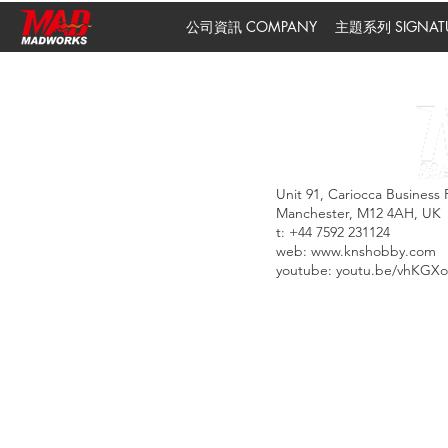
公司資訊 COMPANY
主題系列 SIGNATUR
Unit 91, Cariocca Business 
Manchester, M12 4AH, UK
t: +44 7592 231124
web:
www.knshobby.com
youtube: youtu.be/vhKGX
UNITE