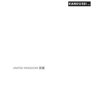
KANOUSEI HOBBY Ltd
UNITED KINGDOM 英國