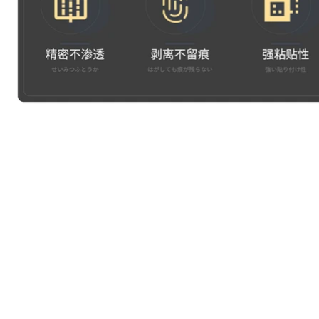
MADWORKS CO., LTD. 麥德威仕國際貿易有限公司
2F-2, No. 905, Nanxing Rd., Beitun Dist., Taichung City 4060
台灣台中市北屯區南興路905號2樓之2
t: +886 9 1207 1125 | e: madworks01@gmail.com | web: ww
©2024 