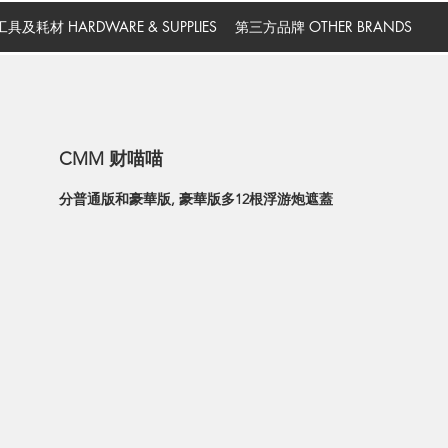
工具及耗材 HARDWARE & SUPPLIES
第三方品牌 OTHER BRANDS
CMM 财喵喵
分普通版和豪華版, 豪華版多12根浮游炮遮蓋