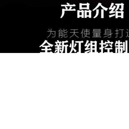
MADWORKS CO., LTD. 麥德威仕國際貿易有限公司
2F-2, No. 905, Nanxing Rd., Beitun Dist., Taichung City 4060
台灣台中市北屯區南興路905號2樓之2
t: +886 9 1207 1125 | e: madworks01@gmail.com | web: ww
©2024 