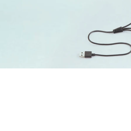
MADWORKS CO., LTD. 麥德威仕國際貿易有限公司
2F-2, No. 905, Nanxing Rd., Beitun Dist., Taichung City 4060
台灣台中市北屯區南興路905號2樓之2
t: +886 9 1207 1125 | e: madworks01@gmail.com | web: ww
©2024 