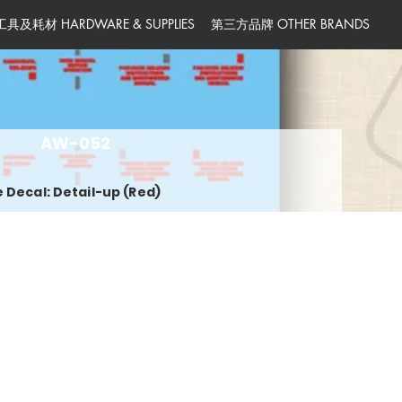
工具及耗材 HARDWARE & SUPPLIES
第三方品牌 OTHER BRANDS
AW-052
 Decal: Detail-up (Red)