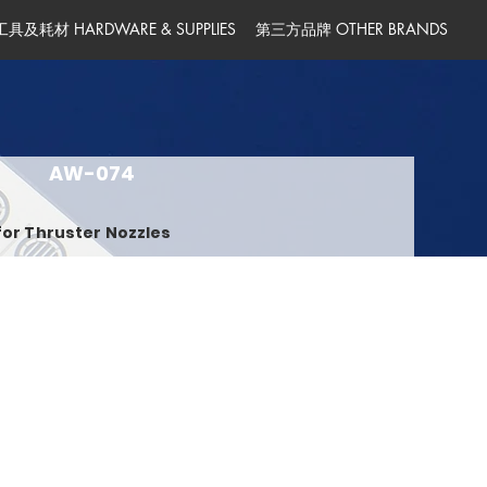
工具及耗材 HARDWARE & SUPPLIES
第三方品牌 OTHER BRANDS
AW-074
for Thruster Nozzles