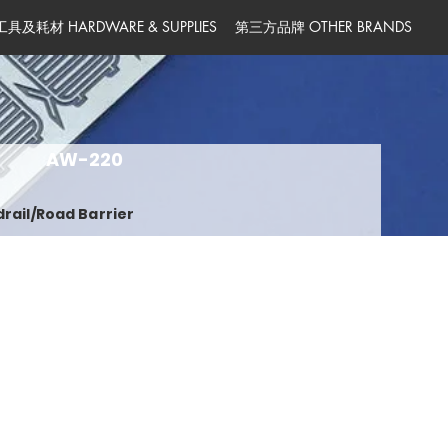
工具及耗材 HARDWARE & SUPPLIES
第三方品牌 OTHER BRANDS
AW-220
drail/Road Barrier